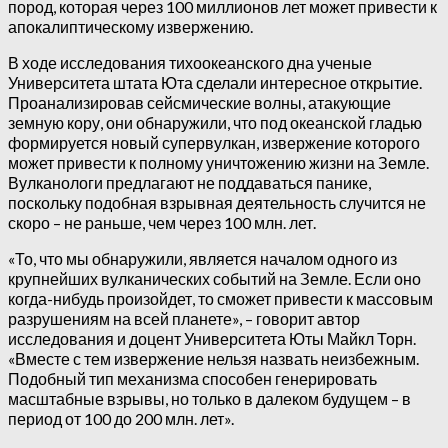
пород, которая через 100 миллионов лет может привести к
апокалиптическому извержению.
В ходе исследования тихоокеанского дна ученые
Университета штата Юта сделали интересное открытие.
Проанализировав сейсмические волны, атакующие
земную кору, они обнаружили, что под океанской гладью
формируется новый супервулкан, извержение которого
может привести к полному уничтожению жизни на Земле.
Вулканологи предлагают не поддаваться панике,
поскольку подобная взрывная деятельность случится не
скоро – не раньше, чем через 100 млн. лет.
«То, что мы обнаружили, является началом одного из
крупнейших вулканических событий на Земле. Если оно
когда-нибудь произойдет, то сможет привести к массовым
разрушениям на всей планете», – говорит автор
исследования и доцент Университета Юты Майкл Торн.
«Вместе с тем извержение нельзя назвать неизбежным.
Подобный тип механизма способен генерировать
масштабные взрывы, но только в далеком будущем – в
период от 100 до 200 млн. лет».