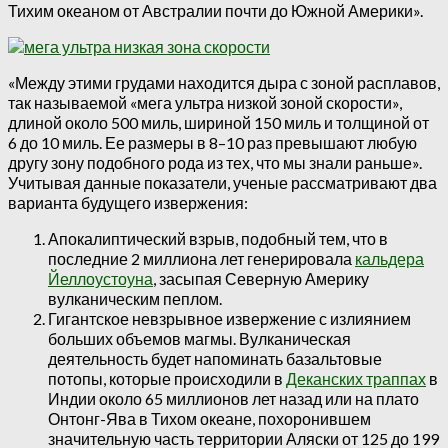
Тихим океаном от Австралии почти до Южной Америки».
«Между этими грудами находится дыра с зоной расплавов,
так называемой «мега ультра низкой зоной скорости»,
длиной около 500 миль, шириной 150 миль и толщиной от
6 до 10 миль. Ее размеры в 8–10 раз превышают любую
другу зону подобного рода из тех, что мы знали раньше».
Учитывая данные показатели, ученые рассматривают два
варианта будущего извержения:
Апокалиптический взрыв, подобный тем, что в
последние 2 миллиона лет генерировала
кальдера
Йеллоустоуна
, засыпая Северную Америку
вулканическим пеплом.
Гигантское невзрывное извержение с излиянием
больших объемов магмы. Вулканическая
деятельность будет напоминать базальтовые
потопы, которые происходили в
Деканских траппах
в
Индии около 65 миллионов лет назад или на плато
Онтонг-Ява в Тихом океане, похоронившем
значительную часть территории Аляски от 125 до 199