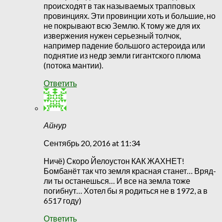
происходят в так называемых трапповых
провинциях. Эти провинции хоть и большие, но
не покрывают всю Землю. К тому же для их
извержения нужен серьезный толчок,
например падение большого астероида или
поднятие из недр земли гигантского плюма
(потока мантии).
Ответить
Айнур
Сентябрь 20, 2016 at 11:34
Ничё) Скоро Йелоустон КАК ЖАХНЕТ!
Бомбанёт так что земля красная станет… Вряд-
ли ты останешься… И все на земла тоже
погибнут… Хотел бы я родиться не в 1972, а в
6517 году)
Ответить