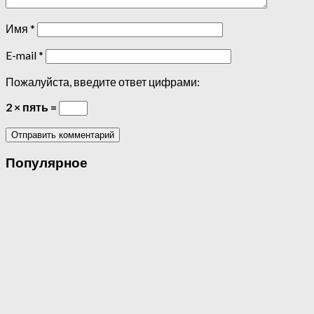
Имя
*
E-mail
*
Пожалуйста, введите ответ цифрами:
2 × пять =
Популярное