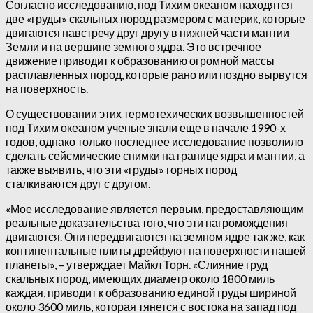
Согласно исследованию, под Тихим океаном находятся
две «груды» скальных пород размером с материк, которые
двигаются навстречу друг другу в нижней части мантии
Земли и на вершине земного ядра. Это встречное
движение приводит к образованию огромной массы
расплавленных пород, которые рано или поздно вырвутся
на поверхность.
О существовании этих термотехических возвышенностей
под Тихим океаном ученые знали еще в начале 1990-х
годов, однако только последнее исследование позволило
сделать сейсмические снимки на границе ядра и мантии, а
также выявить, что эти «груды» горных пород
сталкиваются друг с другом.
«Мое исследование является первым, предоставляющим
реальные доказательства того, что эти нагромождения
двигаются. Они передвигаются на земном ядре так же, как
континентальные плиты дрейфуют на поверхности нашей
планеты», – утверждает Майкл Торн. «Слияние груд
скальных пород, имеющих диаметр около 1800 миль
каждая, приводит к образованию единой груды шириной
около 3600 миль, которая тянется с востока на запад под