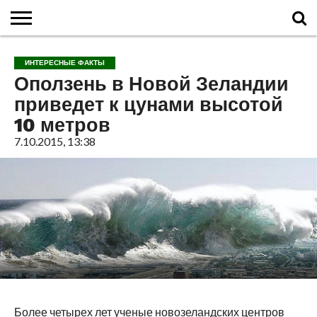
ГЛАВНАЯ
О
ВУЛКАНЫ
КАЛЬДЕРЫ
НОВОСТИ
ФАКТЫ
ИСТОРИЯ
МОНИТОРИНГ
ВИДЕО
ТУРИСТАМ
О
КАРТА
КОНТАКТЫ
ИНТЕРЕСНЫЕ ФАКТЫ
ВУЛКАНАХ
МИРА
САЙТЕ
САЙТА
Оползень в Новой Зеландии
приведет к цунами высотой
10 метров
7.10.2015, 13:38
Более четырех лет ученые новозеландских центров