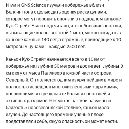
Niwa и GNS Science изучали побережье вблизи
Веллингтона с целью дать оценку риска цунами,
которое могут породить оползни в подводном каньоне
Кук-Стрейт. Было подсчитано, что небольшие оползни,
вызывающие волны высотой 1 метр, можно ожидать в
каньоне каждые 140 лет, а огромные, приводящие к 10-
метровым цунами, – каждые 2500 лет.
Каньон Кук-Стрейт начинается всего в 10 км от
побережья на глубине 50 метров и достигает глубины 3
км к югу от мыса Паллизер в южной части острова
Северный. Он является одним из крупнейших в мире и
полностью испещрен многочисленными «шрамами»,
появившимися в результате больших оползней и
активных разломов. Несмотря на свои размеры и
близость к новозеландской столице, каньон мало
изучен. До настоящего времени ученые плохо
представляли себе, какую опасность он может нести.