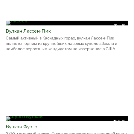
5.1K
Вулкан Лассен-Пик
Самый активный в Каскадных горах, вулкан Лассен-Пик
является одним из крупнейших лавовых куполов Земли и
наиболее вероятным кандидатом на извержение в США.
6.2K
Вулкан Фуэго
3763-метровый вулкан Фуэго располагается в западной части