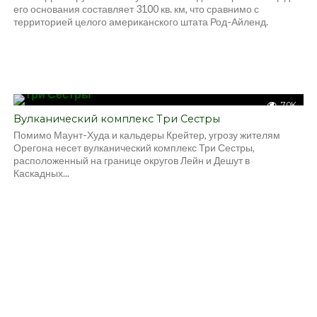
его основания составляет 3100 кв. км, что сравнимо с
территорией целого американского штата Род-Айленд.
7.0K
Вулканический комплекс Три Сестры
Помимо Маунт-Худа и кальдеры Крейтер, угрозу жителям
Орегона несет вулканический комплекс Три Сестры,
расположенный на границе округов Лейн и Дешут в
Каскадных...