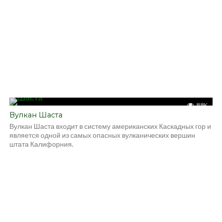
8.8K
Вулкан Шаста
Вулкан Шаста входит в систему американских Каскадных гор и
является одной из самых опасных вулканических вершин
штата Калифорния.