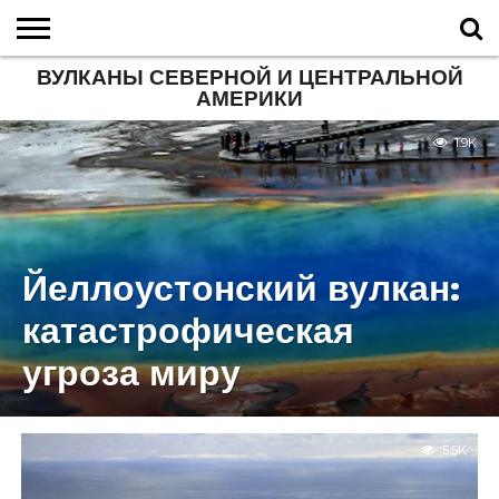
ВУЛКАНЫ СЕВЕРНОЙ И ЦЕНТРАЛЬНОЙ
ГЛАВНАЯ
АМЕРИКИ
О
ВУЛКАНЫ
КАЛЬДЕРЫ
НОВОСТИ
ФАКТЫ
ИСТОРИЯ
МОНИТОРИНГ
ВИДЕО
ТУРИСТАМ
О
КАРТА
КОНТАКТЫ
ВУЛКАНАХ
МИРА
САЙТЕ
САЙТА
1.9K
Йеллоустонский вулкан:
катастрофическая
угроза миру
5.5K