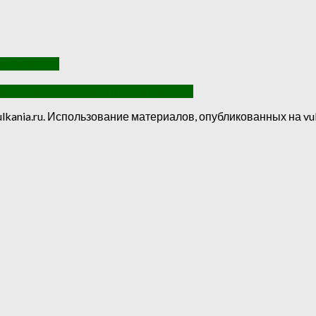
ю колонку
себя бесконечные просторы ОАЭ
lkania.ru. Использование материалов, опубликованных на vul