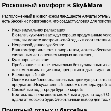
Роскошный комфорт в Sky&Mare
Расположенный в живописном ландшафте Алушты отель Sky
есть бассейн с подогревом, что создаст условия для поист
Индивидуальная релаксация:
В отеле Sky&Mare вас ждут хорошо продуманные услов
тень, вы можете настроить свой отдых в соответстви
Непревзойденное удобство:
Ваш комфорт является приоритетом, и отель обеспеч
связанными с ношением мокрых полотенец.
Кулинарные изыски:
Пребывание в отеле немыслимо без кулинарных изыск
или омолаживающие соки, превратив отдых в мульти
Всепогодный рай:
Одним из наиболее значительных преимуществ отеля с
предлагает. Искусственный водоем с температурой во
Спокойные воды среди бурных морей:
Боитесь волн или ищете спокойный отдых на воде? От
вдали от морской бури. Это отличный выбор для тех, 
Приятный отдых у бассейна