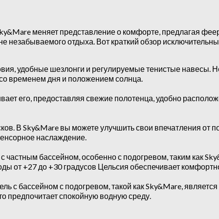
&Mare меняет представление о комфорте, предлагая феери
ине незабываемого отдыха. Вот краткий обзор исключительны
ия, удобные шезлонги и регулируемые тенистые навесы. Нез
и со временем дня и положением солнца.
ивает его, предоставляя свежие полотенца, удобно располо
ов. В Sky&Mare вы можете улучшить свои впечатления от п
сенсорное наслаждение.
 частным бассейном, особенно с подогревом, таким как Sky
ды от +27 до +30 градусов Цельсия обеспечивает комфортно
ель с бассейном с подогревом, такой как Sky&Mare, являетс
кто предпочитает спокойную водную среду.