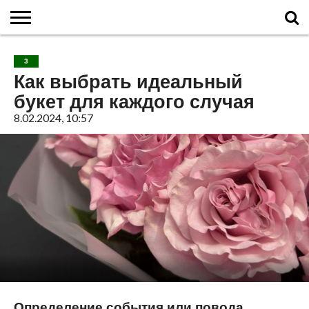
ГЛАВНАЯ
О
ВУЛКАНЫ
КАЛЬДЕРЫ
НОВОСТИ
ФАКТЫ
ИСТОРИЯ
МОНИТОРИНГ
ВИДЕО
ТУРИСТАМ
О
КАРТА
КОНТАКТЫ
3
ВУЛКАНАХ
МИРА
САЙТЕ
САЙТА
Как выбрать идеальный
букет для каждого случая
8.02.2024, 10:57
Определение события или повода